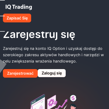
Strona Główna
IQ Option Zarejestruj Się
Zapisać Się
IQ Option
Zarejestruj się
Zarejestruj się na konto IQ Option i uzyskaj dostęp do
szerokiego zakresu aktywów handlowych i narzędzi w
celu zwiększenia wrażenia handlowego.
Zaloguj się
Zarejestrować