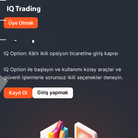
IQ Option Broker -
Üye Olmak
IQ Option
IQ Option: Kârlı ikili opsiyon ticaretine giriş kapısı
IQ Option ile başlayın ve kullanımı kolay araçlar ve
güvenli işlemlerle sorunsuz ikili seçenekler deneyin.
Giriş yapmak
Kayıt Ol